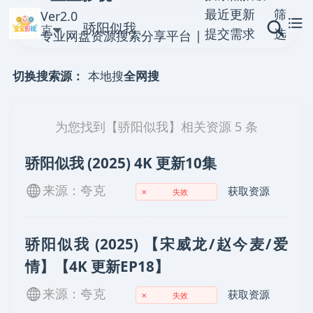
最近更新
筛
Ver2.0
夸克
提交需求
选
专业网盘资源搜索分享平台 |
提交资源
聚合全网优质网盘链接
本地搜
全网搜
切换搜索源：
为您找到【
骄阳似我
】相关资源
5
条
骄阳似我 (2025) 4K 更新10集
来源：夸克
获取资源
✗
失效
骄阳似我 (2025) 【宋威龙/赵今麦/爱
情】【4K 更新EP18】
来源：夸克
获取资源
✗
失效