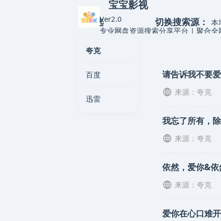
宝宝影视
Ver2.0
筛选
切换搜索源：
本
专业网盘资源搜索分享平台 | 聚合
夸克
请告诉我不要爱你
百度
来源：夸克
迅雷
我忘了所有，除
来源：夸克
依然，爱你&依
来源：夸克
爱你在心口难开