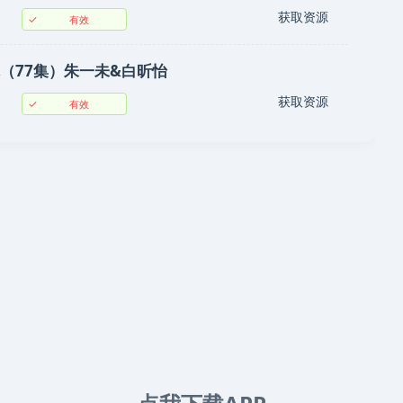
获取资源
✓
有效
（77集）朱一未&白昕怡
获取资源
✓
有效