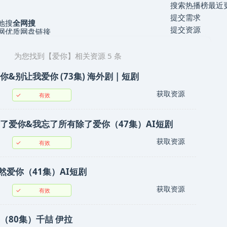
搜索
热播榜
最近
提交需求
地搜
全网搜
提交资源
全网优质网盘链接
为您找到【
爱你
】相关资源
5
条
&别让我爱你 (73集) 海外剧 | 短剧
获取资源
✓
有效
了爱你&我忘了所有除了爱你（47集）AI短剧
获取资源
✓
有效
然爱你（41集）AI短剧
获取资源
✓
有效
（80集）千喆 伊拉