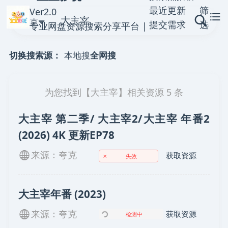
最近更新
筛
Ver2.0
夸克
提交需求
选
专业网盘资源搜索分享平台 |
提交资源
聚合全网优质网盘链接
本地搜
全网搜
切换搜索源：
为您找到【
大主宰
】相关资源
5
条
大主宰 第二季/ 大主宰2/大主宰 年番2
(2026) 4K 更新EP78
来源：夸克
获取资源
✗
失效
大主宰年番 (2023)
来源：夸克
获取资源
检测中