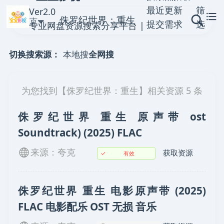
最近更新
筛
Ver2.0
夸克
提交需求
选
专业网盘资源搜索分享平台 |
提交资源
聚合全网优质网盘链接
本地搜
全网搜
切换搜索源：
为您找到【
侏罗纪世界：重生
】相关资源
5
条
侏罗纪世界 重生 原声带 ost
Soundtrack) (2025) FLAC
来源：夸克
获取资源
✓
有效
侏罗纪世界 重生 电影原声带 (2025)
FLAC 电影配乐 OST 无损 音乐